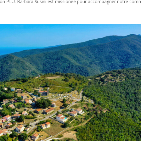
 son PLU. Barbara Susini est missionée pour accompagner notre comm