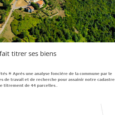
t titrer ses biens
́𝘁𝗲́𝘀 🌟 𝗔𝗽𝗿𝗲̀𝘀 𝘂𝗻𝗲 𝗮𝗻𝗮𝗹𝘆𝘀𝗲 𝗳𝗼𝗻𝗰𝗶𝗲̀𝗿𝗲 𝗱𝗲 𝗹𝗮 𝗰𝗼𝗺𝗺𝘂𝗻𝗲 𝗽𝗮𝗿 𝗹𝗲
𝘀 𝗱𝗲 𝘁𝗿𝗮𝘃𝗮𝗶𝗹 𝗲𝘁 𝗱𝗲 𝗿𝗲𝗰𝗵𝗲𝗿𝗰𝗵𝗲 𝗽𝗼𝘂𝗿 𝗮𝘀𝘀𝗮𝗶𝗻𝗶𝗿 𝗻𝗼𝘁𝗿𝗲 𝗰𝗮𝗱𝗮𝘀𝘁𝗿𝗲
𝗲 𝘁𝗶𝘁𝗿𝗲𝗺𝗲𝗻𝘁 𝗱𝗲 𝟰𝟰 𝗽𝗮𝗿𝗰𝗲𝗹𝗹𝗲𝘀...