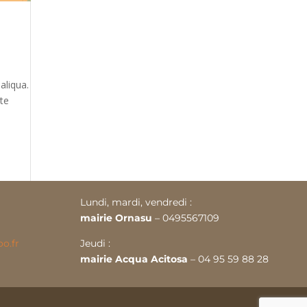
aliqua.
ute
Lundi, mardi, vendredi :
mairie Ornasu
– 0495567109
o.fr
Jeudi :
mairie Acqua Acitosa
– 04 95 59 88 28