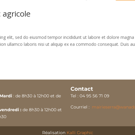
 agricole
ing elit, sed do eiusmod tempor incididunt ut labore et dolore magna 
ion ullamco laboris nisi ut aliquip ex ea commodo consequat. Duis a
Contact
Mardi
: de 8h30 à 12h00 et de
Tel :
04 9
5 56 71 09
Courriel :
mairieserra@wanado
vendredi :
de 8h30 à 12h00 et
h30
Réalisation
Kalli Graphic