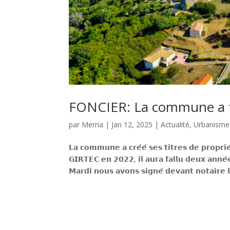
FONCIER: La commune a fai
par
Merria
|
Jan 12, 2025
|
Actualité
,
Urbanisme
𝗟𝗮 𝗰𝗼𝗺𝗺𝘂𝗻𝗲 𝗮 𝗰𝗿𝗲́𝗲́ 𝘀𝗲𝘀 𝘁𝗶𝘁𝗿𝗲𝘀 𝗱𝗲 𝗽𝗿𝗼𝗽𝗿𝗶
𝗚𝗜𝗥𝗧𝗘𝗖 𝗲𝗻 𝟮𝟬𝟮𝟮, 𝗶𝗹 𝗮𝘂𝗿𝗮 𝗳𝗮𝗹𝗹𝘂 𝗱𝗲𝘂𝘅 𝗮𝗻𝗻𝗲́𝗲
𝗠𝗮𝗿𝗱𝗶 𝗻𝗼𝘂𝘀 𝗮𝘃𝗼𝗻𝘀 𝘀𝗶𝗴𝗻𝗲́ 𝗱𝗲𝘃𝗮𝗻𝘁 𝗻𝗼𝘁𝗮𝗶𝗿𝗲 𝗹