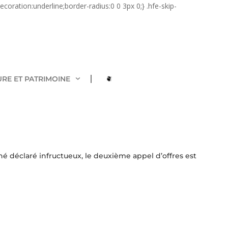
coration:underline;border-radius:0 0 3px 0;} .hfe-skip-
URE ET PATRIMOINE
hé déclaré infructueux, le deuxième appel d’offres est