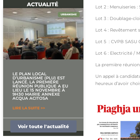
ACTUALITÉ
Lot 2 : Menuiseries
URBANISME
Lot 3 : Doublage-clo
Lot 4 : Revêtement 
Lot 5 : CVPB SASU 
Lot 6 : Electricité / 
La première réunion 
LE PLAN LOCAL
Un appel à candidatu
D’URBANISME (PLU) EST
LANCÉ. LA PREMIÈRE
heureux d’avoir choi
RÉUNION PUBLIQUE A EU
LIEU LE 15 NOVEMBRE À
9H30 MAIRIE ANNEXE
ACQUA ACITOSA
LIRE LA SUITE >>
14 NOVEMBRE 2025
Voir toute l'actualité