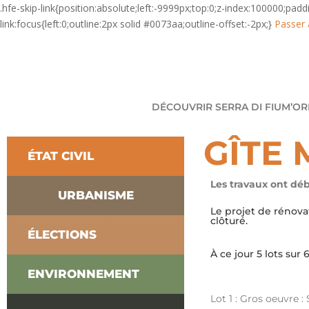
.hfe-skip-link{position:absolute;left:-9999px;top:0;z-index:100000;pad
link:focus{left:0;outline:2px solid #0073aa;outline-offset:-2px;}
Passer 
DÉCOUVRIR SERRA DI FIUM’O
GÎTE 
ÉTAT CIVIL
Les travaux ont dé
URBANISME
Le projet de rénova
clôturé.
ÉLECTIONS
À ce jour 5
lots sur 
ENVIRONNEMENT
Lot 1 : Gros oeuvre 