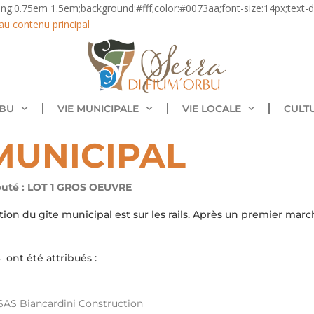
ding:0.75em 1.5em;background:#fff;color:#0073aa;font-size:14px;text-de
au contenu principal
RBU
VIE MUNICIPALE
VIE LOCALE
CULT
MUNICIPAL
buté : LOT 1 GROS OEUVRE
tion du gîte municipal est sur les rails. Après un premier marc
6 ont été attribués :
: SAS Biancardini Construction