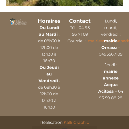
Horaires
Contact
Lundi,
Du Lundi
Tél :
04 9
5
mardi,
au Mardi
:
56 71 09
vendredi :
de 08h30 à
Courriel :
mairieserra@wanado
mairie
12h00 de
Ornasu
–
13h30 à
0495567109
16h30
Jeudi :
Du Jeudi
mairie
au
annexe
Vendredi
:
Acqua
de 08h30 à
Acitosa
– 04
12h00 de
95 59 88 28
13h30 à
16h30
Réalisation
Kalli Graphic