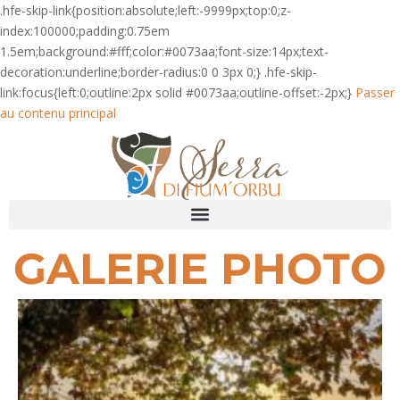
.hfe-skip-link{position:absolute;left:-9999px;top:0;z-
index:100000;padding:0.75em
1.5em;background:#fff;color:#0073aa;font-size:14px;text-
decoration:underline;border-radius:0 0 3px 0;} .hfe-skip-
link:focus{left:0;outline:2px solid #0073aa;outline-offset:-2px;}
Passer
au contenu principal
GALERIE PHOTO