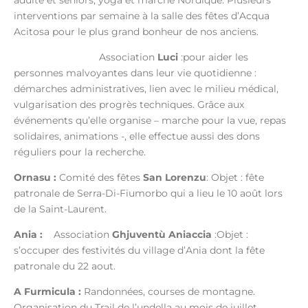
interventions par semaine à la salle des fêtes d’Acqua
Acitosa pour le plus grand bonheur de nos anciens.
Association
Luci
:pour aider les
personnes malvoyantes dans leur vie quotidienne :
démarches administratives, lien avec le milieu médical,
vulgarisation des progrès techniques. Grâce aux
événements qu’elle organise – marche pour la vue, repas
solidaires, animations -, elle effectue aussi des dons
réguliers pour la recherche.
Ornasu :
Comité des fêtes
San Lorenzu
:
Objet :
fête
patronale de Serra-Di-Fiumorbo qui a lieu le 10 août lors
de la Saint-Laurent.
Ania :
Association
Ghjuventù Aniaccia
:
Objet :
s’occuper des festivités du village d’Ania dont la fête
patronale du 22 aout.
A Furmicula :
Randonnées, courses de montagne.
Organisation du Trail de l’undella au mois de juillet.