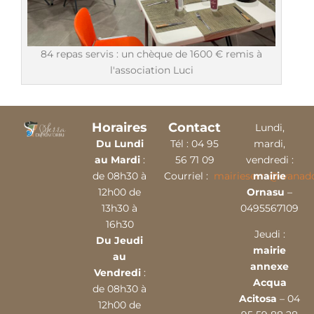
84 repas servis : un chèque de 1600 € remis à
l'association Luci
Horaires
Contact
Lundi,
Du Lundi
Tél :
04 9
5
mardi,
au Mardi
:
56 71 09
vendredi :
de 08h30 à
Courriel :
mairieserra@wanado
mairie
12h00 de
Ornasu
–
13h30 à
0495567109
16h30
Jeudi :
Du Jeudi
mairie
au
annexe
Vendredi
:
Acqua
de 08h30 à
Acitosa
– 04
12h00 de