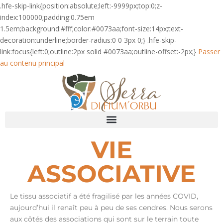
.hfe-skip-link{position:absolute;left:-9999px;top:0;z-
index:100000;padding:0.75em
1.5em;background:#fff;color:#0073aa;font-size:14px;text-
decoration:underline;border-radius:0 0 3px 0;} .hfe-skip-
link:focus{left:0;outline:2px solid #0073aa;outline-offset:-2px;}
Passer
au contenu principal
VIE
ASSOCIATIVE
Le tissu associatif a été fragilisé par les années COVID,
aujourd’hui il renaît peu à peu de ses cendres. Nous serons
aux côtés des associations qui sont sur le terrain toute