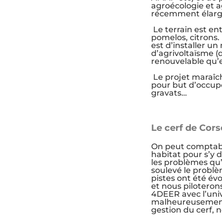
agroécologie et ag
récemment élargi 
Le terrain est en
pomelos, citrons.
est d’installer un
d’agrivoltaïsme (
renouvelable qu’e
Le projet maraîch
pour but d’occupe
gravats…
Le cerf de Corse
On peut comptabil
habitat pour s’y 
les problèmes qu’
soulevé le problè
pistes ont été év
et nous pilotero
4DEER avec l’univ
malheureusement l
gestion du cerf,