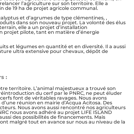
ancer l’agriculture sur son territoire. Elle a
ain de 19 ha de projet agricole communal.
ucalyptus et d’agrumes de type clémentines, ,
roduits dans son nouveau projet. La volonté des élus
errain, elle a un projet d’installation
 projet pilote, tant en matière d’énergie
s et légumes en quantité et en diversité. Il a aussi
âture ultra extensive pour chevaux, dépôt de
s :
tre territoire. L’animal majestueux a trouvé son
 réintroduction du cerf par le PNRC, ne peut éluder
 cerfs font de véritables ravages. Nous avons
rs d’une réunion en mairie d’Acqua Acitosa. Des
acteurs. Nous avons aussi rencontré nos agriculteurs
 PNRC nous avons adhéré au projet LIFE ISLAND
 aussi des possibilités de financements. Mais
sont malgré tout en avance sur nous au niveau de la