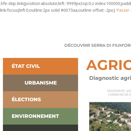
.hfe-skip-link{position:absolute;left:-9999px;top:0;z-index:100000;pad
link:focus{left:0;outline:2px solid #0073aa;outline-offset:-2px;}
Passer 
DÉCOUVRIR SERRA DI FIUM’O
AGRI
ÉTAT CIVIL
Diagnostic agr
URBANISME
ÉLECTIONS
ENVIRONNEMENT