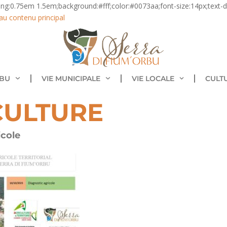
ding:0.75em 1.5em;background:#fff;color:#0073aa;font-size:14px;text-de
au contenu principal
RBU
VIE MUNICIPALE
VIE LOCALE
CULT
CULTURE
icole