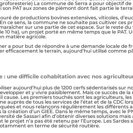
roforesterie) La commune de Serra a pour objectif de rel
son PAT aux zones de piémont dont fait partie le terr
touré de productions bovines extensives, viticoles, d’e
 En ce sens, la commune ne souhaite pas cultiver ces p
 maraîcher sur une partie de cet espace. Sur le reste du t
de 10 ha), un projet porté en même temps que le PAT. Un
n matière agricole.
er a pour but de répondre à une demande locale de fruit
r efficacement le terrain, aujourd’hui utilisé comme p
 : une difficile cohabitation avec nos agriculteur
iser aujourd’hui plus de 1200 cerfs sédentarisés sur no
developper et y vivre paisiblement. Mais ce succès de la
il cause. Les premiers touchés sont les agriculteurs, les
me auprès de tous les services de l’état et de la CDC lo
oquées et nous relançons régulièrement les différents 
ns la création d’un GIEE. Dans le même temps, avec le
ersité de Sassari afin d’obtenir diverses solutions mais
e projet n’a pas été retenu par l’Europe. Les Sardes 
 notamment en terme de sécurité routière.