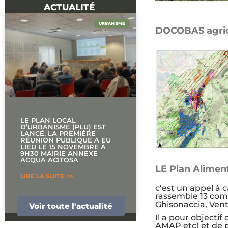
ACTUALITÉ
URBANISME
DOCOBAS agrico
LE PLAN LOCAL
D’URBANISME (PLU) EST
LANCÉ. LA PREMIÈRE
RÉUNION PUBLIQUE A EU
LIEU LE 15 NOVEMBRE À
9H30 MAIRIE ANNEXE
ACQUA ACITOSA
LE Plan Alimenta
LIRE LA SUITE >>
c’est un
a
ppel à
c
rassemble 13 comm
Ghisonaccia, Vent
14 NOVEMBRE 2025
Voir toute l'actualité
Il a pour objectif
AMAP etc) et de p