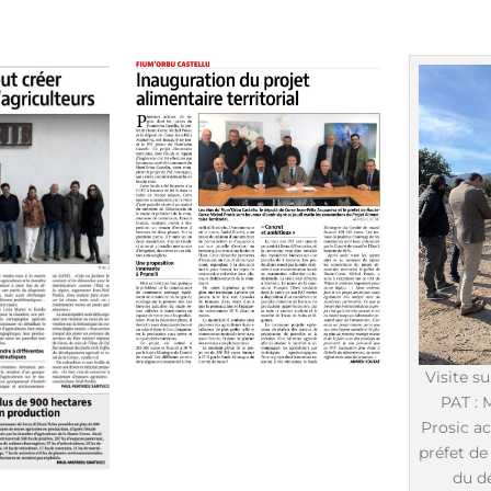
Visite su
PAT : 
Prosic 
préfet de
du d