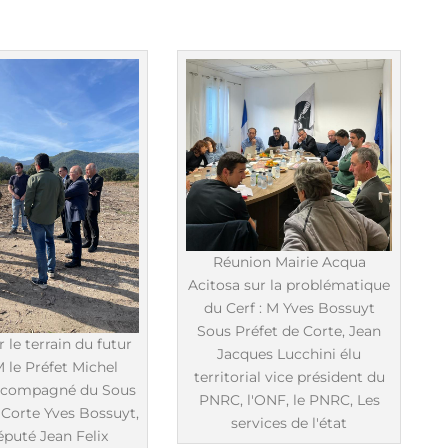
Réunion Mairie Acqua
Acitosa sur la problématique
du Cerf : M Yves Bossuyt
Sous Préfet de Corte, Jean
r le terrain du futur
Jacques Lucchini élu
M le Préfet Michel
territorial vice président du
accompagné du Sous
PNRC, l'ONF, le PNRC, Les
 Corte Yves Bossuyt,
services de l'état
éputé Jean Felix