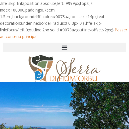
.hfe-skip-link{position:absolute;left:-9999px;top:0;z-
index:100000;padding:0.75em
1.5em;background:#fff;color:#0073aa;font-size:14px;text-
decoration:underline;border-radius:0 0 3px 0;} .hfe-skip-
link:focus{left:0;outline:2px solid #0073aa;outline-offset:-2px;}
Passer
au contenu principal