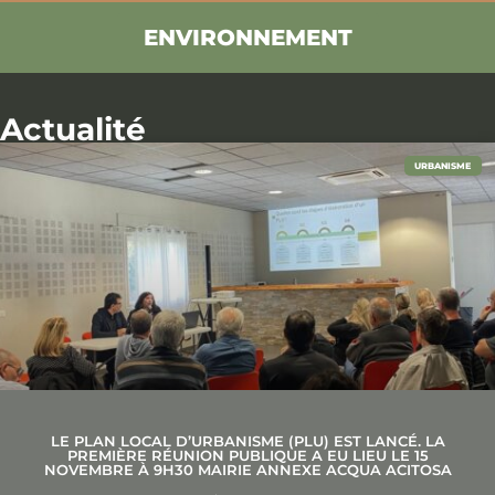
ENVIRONNEMENT
Actualité
URBANISME
LE PLAN LOCAL D’URBANISME (PLU) EST LANCÉ. LA
PREMIÈRE RÉUNION PUBLIQUE A EU LIEU LE 15
NOVEMBRE À 9H30 MAIRIE ANNEXE ACQUA ACITOSA