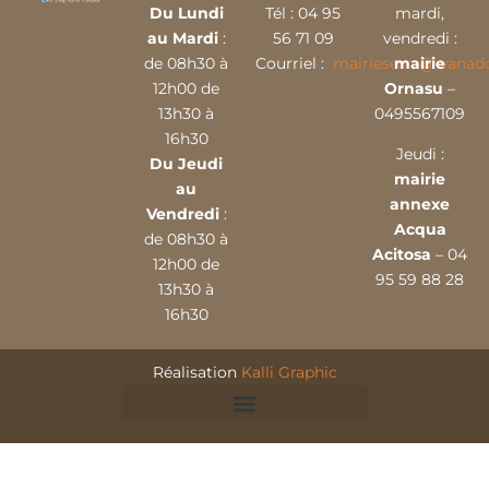
Du Lundi
Tél :
04 9
5
mardi,
au Mardi
:
56 71 09
vendredi :
de 08h30 à
Courriel :
mairieserra@wanado
mairie
12h00 de
Ornasu
–
13h30 à
0495567109
16h30
Jeudi :
Du Jeudi
mairie
au
annexe
Vendredi
:
Acqua
de 08h30 à
Acitosa
– 04
12h00 de
95 59 88 28
13h30 à
16h30
Réalisation
Kalli Graphic