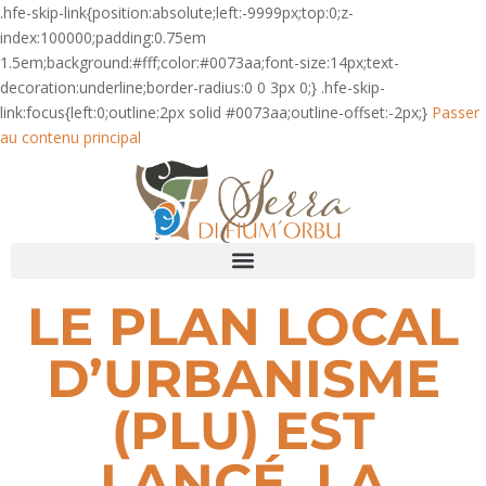
.hfe-skip-link{position:absolute;left:-9999px;top:0;z-
index:100000;padding:0.75em
1.5em;background:#fff;color:#0073aa;font-size:14px;text-
decoration:underline;border-radius:0 0 3px 0;} .hfe-skip-
link:focus{left:0;outline:2px solid #0073aa;outline-offset:-2px;}
Passer
au contenu principal
LE PLAN LOCAL
D’URBANISME
(PLU) EST
LANCÉ. LA