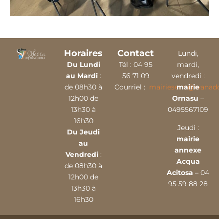
Horaires
Contact
Lundi,
Du Lundi
Tél :
04 9
5
mardi,
au Mardi
:
56 71 09
vendredi :
de 08h30 à
Courriel :
mairieserra@wanado
mairie
12h00 de
Ornasu
–
13h30 à
0495567109
16h30
Jeudi :
Du Jeudi
mairie
au
annexe
Vendredi
:
Acqua
de 08h30 à
Acitosa
– 04
12h00 de
95 59 88 28
13h30 à
16h30