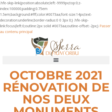
.hfe-skip-link{position:absolute;left:-9999px;top:0;z-
index:100000;padding:0.75em
1.5em;background:#fff;color:#0073aa;font-size:14px;text-
decoration:underline;border-radius:0 0 3px 0;} .hfe-skip-
link:focus{left:0;outline:2px solid #0073aa;outline-offset:-2px;}
Passer
au contenu principal
OCTOBRE 2021
RÉNOVATION DE
NOS DEUX
MONUMENTS