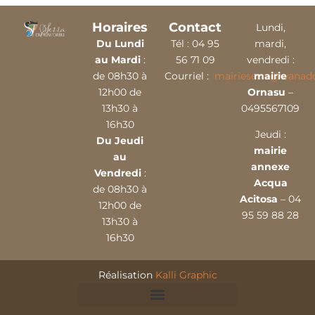
Horaires
Contact
Lundi,
Du Lundi
Tél :
04 9
5
mardi,
au Mardi
:
56 71 09
vendredi :
de 08h30 à
Courriel :
mairieserra@wanado
mairie
12h00 de
Ornasu
–
13h30 à
0495567109
16h30
Jeudi :
Du Jeudi
mairie
au
annexe
Vendredi
:
Acqua
de 08h30 à
Acitosa
– 04
12h00 de
95 59 88 28
13h30 à
16h30
Réalisation
Kalli Graphic