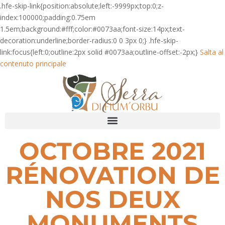
.hfe-skip-link{position:absolute;left:-9999px;top:0;z-
index:100000;padding:0.75em
1.5em;background:#fff;color:#0073aa;font-size:14px;text-
decoration:underline;border-radius:0 0 3px 0;} .hfe-skip-
link:focus{left:0;outline:2px solid #0073aa;outline-offset:-2px;}
Salta al
contenuto principale
OCTOBRE 2021
RÉNOVATION DE
NOS DEUX
MONUMENTS