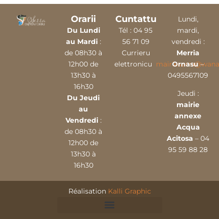
Orarii
Cuntattu
Lundi,
Du Lundi
Tél :
04 9
5
mardi,
au Mardi
:
56 71 09
vendredi :
de 08h30 à
Currieru
Merria
12h00 de
elettronicu
mairieserra@wana
Ornasu
–
13h30 à
0495567109
16h30
Jeudi :
Du Jeudi
mairie
au
annexe
Vendredi
:
Acqua
de 08h30 à
Acitosa
– 04
12h00 de
95 59 88 28
13h30 à
16h30
Réalisation
Kalli Graphic