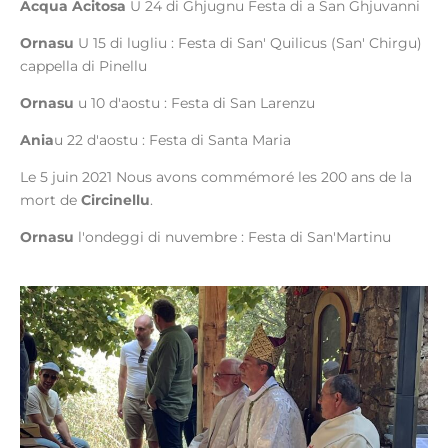
Acqua Acitosa
U 24 di Ghjugnu Festa di a San Ghjuvanni
Ornasu
U 15 di lugliu : Festa di San' Quilicus (San' Chirgu)
cappella di Pinellu
Ornasu
u 10 d'aostu : Festa di San Larenzu
Ania
u 22 d'aostu : Festa di Santa Maria
Le 5 juin 2021 Nous avons commémoré les 200 ans de la
mort de
Circinellu
.
Ornasu
l'ondeggi di nuvembre : Festa di San'Martinu