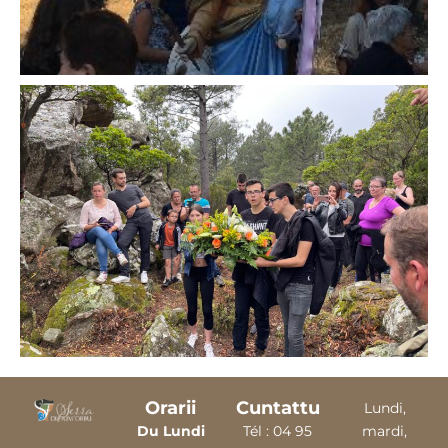
Orarii
Cuntattu
Lundi,
Du Lundi
Tél :
04 9
5
mardi,