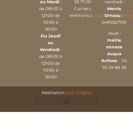
au Mardi
:
56 71 09
vendredi :
de 08h30 à
Currieru
Merria
12h00 de
elettronicu
mairieserra@wana
Ornasu
–
13h30 à
0495567109
16h30
Jeudi :
Du Jeudi
mairie
au
annexe
Vendredi
:
Acqua
de 08h30 à
Acitosa
– 04
12h00 de
95 59 88 28
13h30 à
16h30
Réalisation
Kalli Graphic