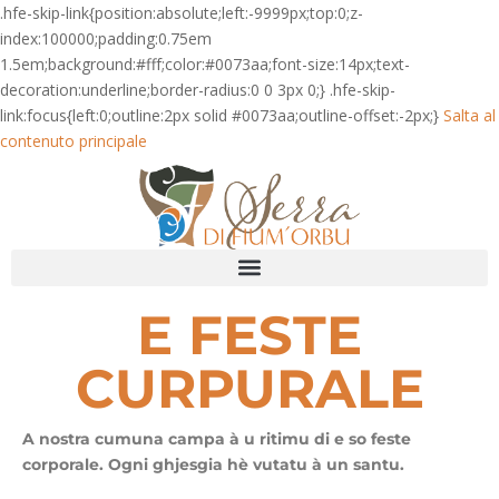
.hfe-skip-link{position:absolute;left:-9999px;top:0;z-
index:100000;padding:0.75em
1.5em;background:#fff;color:#0073aa;font-size:14px;text-
decoration:underline;border-radius:0 0 3px 0;} .hfe-skip-
link:focus{left:0;outline:2px solid #0073aa;outline-offset:-2px;}
Salta al
contenuto principale
E FESTE
CURPURALE
A nostra cumuna campa à u ritimu di e so feste
corporale. Ogni ghjesgia hè vutatu à un santu.