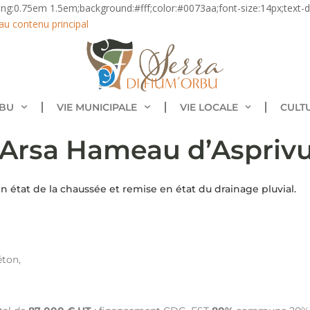
ding:0.75em 1.5em;background:#fff;color:#0073aa;font-size:14px;text-de
au contenu principal
RBU
VIE MUNICIPALE
VIE LOCALE
CULT
Arsa Hameau d’Aspriv
n état de la chaussée et remise en état du drainage pluvial.
éton,