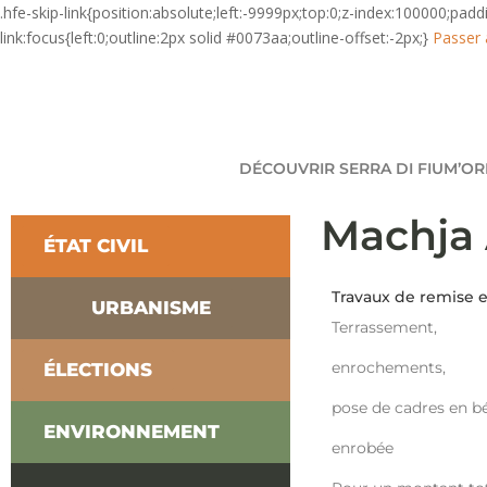
.hfe-skip-link{position:absolute;left:-9999px;top:0;z-index:100000;pad
link:focus{left:0;outline:2px solid #0073aa;outline-offset:-2px;}
Passer 
DÉCOUVRIR SERRA DI FIUM’O
Machja 
ÉTAT CIVIL
Travaux de remise e
URBANISME
Terrassement,
enrochements,
ÉLECTIONS
pose de cadres en b
ENVIRONNEMENT
enrobée