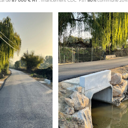
tal de
87 000 € HT
: financement CDC FST
80%
commune 20%