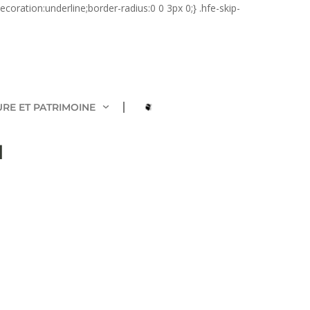
coration:underline;border-radius:0 0 3px 0;} .hfe-skip-
URE ET PATRIMOINE
u