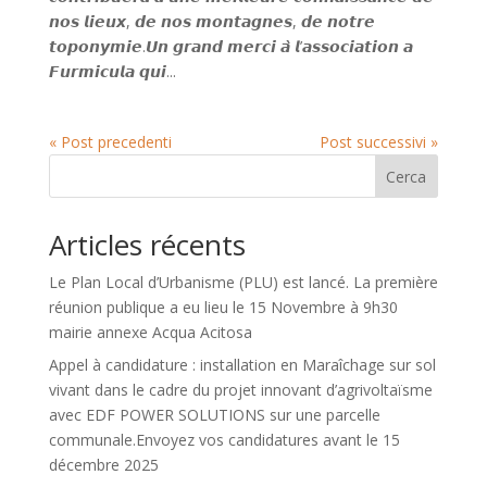
𝙣𝙤𝙨 𝙡𝙞𝙚𝙪𝙭, 𝙙𝙚 𝙣𝙤𝙨 𝙢𝙤𝙣𝙩𝙖𝙜𝙣𝙚𝙨, 𝙙𝙚 𝙣𝙤𝙩𝙧𝙚
𝙩𝙤𝙥𝙤𝙣𝙮𝙢𝙞𝙚.𝙐𝙣 𝙜𝙧𝙖𝙣𝙙 𝙢𝙚𝙧𝙘𝙞 𝙖̀ 𝙡’𝙖𝙨𝙨𝙤𝙘𝙞𝙖𝙩𝙞𝙤𝙣 𝙖
𝙁𝙪𝙧𝙢𝙞𝙘𝙪𝙡𝙖 𝙦𝙪𝙞...
« Post precedenti
Post successivi »
Cerca
Articles récents
Le Plan Local d’Urbanisme (PLU) est lancé. La première
réunion publique a eu lieu le 15 Novembre à 9h30
mairie annexe Acqua Acitosa
Appel à candidature : installation en Maraîchage sur sol
vivant dans le cadre du projet innovant d’agrivoltaïsme
avec EDF POWER SOLUTIONS sur une parcelle
communale.Envoyez vos candidatures avant le 15
décembre 2025