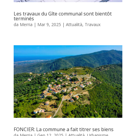
Les travaux du Gîte communal sont bientôt
terminés
da
Merria
|
Mar 9, 2025
|
Attualità
,
Travaux
FONCIER: La commune a fait titrer ses biens
da
Merria
|
Gen 12, 2025
|
Attualità
,
Urbanisme