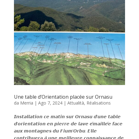
Une table d’Orientation placée sur Ornasu
da
Merria
|
Ago 7, 2024
|
Attualità
,
Réalisations
𝙄𝙣𝙨𝙩𝙖𝙡𝙡𝙖𝙩𝙞𝙤𝙣 𝙘𝙚 𝙢𝙖𝙩𝙞𝙣 𝙨𝙪𝙧 𝙊𝙧𝙣𝙖𝙨𝙪 𝙙’𝙪𝙣𝙚 𝙩𝙖𝙗𝙡𝙚
𝙙’𝙤𝙧𝙞𝙚𝙣𝙩𝙖𝙩𝙞𝙤𝙣 𝙚𝙣 𝙥𝙞𝙚𝙧𝙧𝙚 𝙙𝙚 𝙡𝙖𝙫𝙚 𝙚́𝙢𝙖𝙞𝙡𝙡𝙚́𝙚 𝙛𝙖𝙘𝙚
𝙖𝙪𝙭 𝙢𝙤𝙣𝙩𝙖𝙜𝙣𝙚𝙨 𝙙𝙪 𝙁𝙞𝙪𝙢’𝙊𝙧𝙗𝙪. 𝙀𝙡𝙡𝙚
𝙘𝙤𝙣𝙩𝙧𝙞𝙗𝙪𝙚𝙧𝙖 𝙖̀ 𝙪𝙣𝙚 𝙢𝙚𝙞𝙡𝙡𝙚𝙪𝙧𝙚 𝙘𝙤𝙣𝙣𝙖𝙞𝙨𝙨𝙖𝙣𝙘𝙚 𝙙𝙚