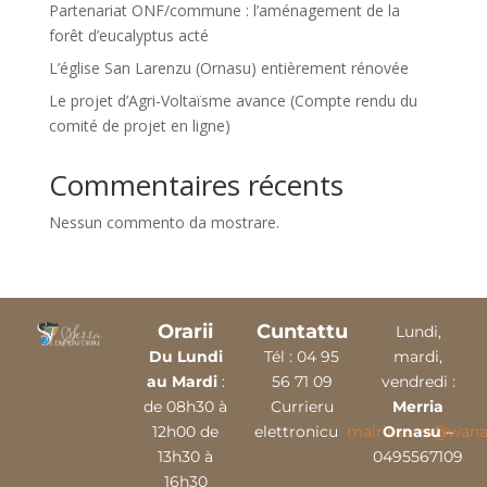
Partenariat ONF/commune : l’aménagement de la
forêt d’eucalyptus acté
L’église San Larenzu (Ornasu) entièrement rénovée
Le projet d’Agri-Voltaïsme avance (Compte rendu du
comité de projet en ligne)
Commentaires récents
Nessun commento da mostrare.
Orarii
Cuntattu
Lundi,
Du Lundi
Tél :
04 9
5
mardi,
au Mardi
:
56 71 09
vendredi :
de 08h30 à
Currieru
Merria
12h00 de
elettronicu
mairieserra@wana
Ornasu
–
13h30 à
0495567109
16h30