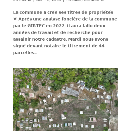
𝗟𝗮 𝗰𝗼𝗺𝗺𝘂𝗻𝗲 𝗮 𝗰𝗿𝗲́𝗲́ 𝘀𝗲𝘀 𝘁𝗶𝘁𝗿𝗲𝘀 𝗱𝗲 𝗽𝗿𝗼𝗽𝗿𝗶𝗲́𝘁𝗲́𝘀
🌟 𝗔𝗽𝗿𝗲̀𝘀 𝘂𝗻𝗲 𝗮𝗻𝗮𝗹𝘆𝘀𝗲 𝗳𝗼𝗻𝗰𝗶𝗲̀𝗿𝗲 𝗱𝗲 𝗹𝗮 𝗰𝗼𝗺𝗺𝘂𝗻𝗲
𝗽𝗮𝗿 𝗹𝗲 𝗚𝗜𝗥𝗧𝗘𝗖 𝗲𝗻 𝟮𝟬𝟮𝟮, 𝗶𝗹 𝗮𝘂𝗿𝗮 𝗳𝗮𝗹𝗹𝘂 𝗱𝗲𝘂𝘅
𝗮𝗻𝗻𝗲́𝗲𝘀 𝗱𝗲 𝘁𝗿𝗮𝘃𝗮𝗶𝗹 𝗲𝘁 𝗱𝗲 𝗿𝗲𝗰𝗵𝗲𝗿𝗰𝗵𝗲 𝗽𝗼𝘂𝗿
𝗮𝘀𝘀𝗮𝗶𝗻𝗶𝗿 𝗻𝗼𝘁𝗿𝗲 𝗰𝗮𝗱𝗮𝘀𝘁𝗿𝗲. 𝗠𝗮𝗿𝗱𝗶 𝗻𝗼𝘂𝘀 𝗮𝘃𝗼𝗻𝘀
𝘀𝗶𝗴𝗻𝗲́ 𝗱𝗲𝘃𝗮𝗻𝘁 𝗻𝗼𝘁𝗮𝗶𝗿𝗲 𝗹𝗲 𝘁𝗶𝘁𝗿𝗲𝗺𝗲𝗻𝘁 𝗱𝗲 𝟰𝟰
𝗽𝗮𝗿𝗰𝗲𝗹𝗹𝗲𝘀...