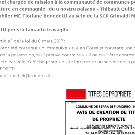
𝗻𝗶 𝗰𝗵𝗮𝗿𝗴𝗲́𝗲 𝗱𝗲 𝗺𝗶𝘀𝘀𝗶𝗼𝗻 𝗮̀ 𝗹𝗮 𝗰𝗼𝗺𝗺𝘂𝗻𝗮𝘂𝘁𝗲́ 𝗱𝗲 𝗰𝗼𝗺𝗺𝘂𝗻𝗲𝘀 𝗽𝗼𝘂𝗿
𝘁𝘂𝗿𝗲 𝗲𝗻 𝗰𝗼𝗺𝗽𝗮𝗴𝗻𝗶𝗲 «𝗱𝘂 𝘂 𝗻𝗼𝘀𝘁𝗿𝘂 𝗽𝗮𝗶𝘀𝗮𝗻𝘂 » 𝗧𝗵𝗶𝗯𝗮𝘂𝗹𝘁 𝗤𝘂𝗶𝗹𝗶𝗰
𝗯𝗹𝗶𝗲𝗿 𝗠𝗘 𝗙𝗹𝗼𝗿𝗶𝗮𝗻𝗲 𝗕𝗲𝗻𝗲𝗱𝗲𝘁𝘁𝗶 𝗮𝘂 𝘀𝗲𝗶𝗻 𝗱𝗲 𝗹𝗮 𝗦𝗖𝗣 𝗚𝗿𝗶𝗺𝗮𝗹𝗱𝗶 𝗠𝗶𝗰
𝘂𝘁𝘁𝗶 𝗽𝗲𝗿 𝘀𝘁𝘂 𝘁𝗮𝗺𝗮𝗻𝘁𝘂 𝘁𝗿𝗮𝘃𝗮𝗴𝗹𝗶𝘂
cle 1 de la loi du 6 mars 2017 :
notoriété porte sur un immeuble situé en Corse et constate une 
foi de la possession, sauf preuve contraire » « il ne peut être con
cte par voie d’affichage sur un site internet et au service de la pu
EDETTI
maldi.micheli@notaires.fr