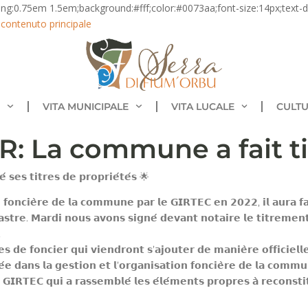
ding:0.75em 1.5em;background:#fff;color:#0073aa;font-size:14px;text-de
l contenuto principale
VITA MUNICIPALE
VITA LUCALE
CULTU
: La commune a fait ti
 𝘀𝗲𝘀 𝘁𝗶𝘁𝗿𝗲𝘀 𝗱𝗲 𝗽𝗿𝗼𝗽𝗿𝗶𝗲́𝘁𝗲́𝘀 🌟
 𝗳𝗼𝗻𝗰𝗶𝗲̀𝗿𝗲 𝗱𝗲 𝗹𝗮 𝗰𝗼𝗺𝗺𝘂𝗻𝗲 𝗽𝗮𝗿 𝗹𝗲 𝗚𝗜𝗥𝗧𝗘𝗖 𝗲𝗻 𝟮𝟬𝟮𝟮, 𝗶𝗹 𝗮𝘂𝗿𝗮 𝗳𝗮
𝗮𝘀𝘁𝗿𝗲. 𝗠𝗮𝗿𝗱𝗶 𝗻𝗼𝘂𝘀 𝗮𝘃𝗼𝗻𝘀 𝘀𝗶𝗴𝗻𝗲́ 𝗱𝗲𝘃𝗮𝗻𝘁 𝗻𝗼𝘁𝗮𝗶𝗿𝗲 𝗹𝗲 𝘁𝗶𝘁𝗿𝗲𝗺𝗲𝗻
.
𝘀 𝗱𝗲 𝗳𝗼𝗻𝗰𝗶𝗲𝗿 𝗾𝘂𝗶 𝘃𝗶𝗲𝗻𝗱𝗿𝗼𝗻𝘁 𝘀’𝗮𝗷𝗼𝘂𝘁𝗲𝗿 𝗱𝗲 𝗺𝗮𝗻𝗶𝗲̀𝗿𝗲 𝗼𝗳𝗳𝗶𝗰𝗶𝗲𝗹𝗹𝗲 
́𝗲 𝗱𝗮𝗻𝘀 𝗹𝗮 𝗴𝗲𝘀𝘁𝗶𝗼𝗻 𝗲𝘁 𝗹’𝗼𝗿𝗴𝗮𝗻𝗶𝘀𝗮𝘁𝗶𝗼𝗻 𝗳𝗼𝗻𝗰𝗶𝗲̀𝗿𝗲 𝗱𝗲 𝗹𝗮 𝗰𝗼𝗺𝗺
𝗜𝗥𝗧𝗘𝗖 𝗾𝘂𝗶 𝗮 𝗿𝗮𝘀𝘀𝗲𝗺𝗯𝗹𝗲́ 𝗹𝗲𝘀 𝗲́𝗹𝗲́𝗺𝗲𝗻𝘁𝘀 𝗽𝗿𝗼𝗽𝗿𝗲𝘀 𝗮̀ 𝗿𝗲𝗰𝗼𝗻𝘀𝘁𝗶𝘁𝘂