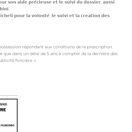
 𝘀𝗼𝗻 𝗮𝗶𝗱𝗲 𝗽𝗿𝗲́𝗰𝗶𝗲𝘂𝘀𝗲 𝗲𝘁 𝗹𝗲 𝘀𝘂𝗶𝘃𝗶 𝗱𝘂 𝗱𝗼𝘀𝘀𝗶𝗲𝗿, 𝗮𝘂𝘀𝘀𝗶
𝗶𝗻𝗶.
𝗵𝗲𝗹𝗶 𝗽𝗼𝘂𝗿 𝗹𝗮 𝘃𝗼𝗹𝗼𝗻𝘁𝗲́, 𝗹𝗲 𝘀𝘂𝗶𝘃𝗶 𝗲𝘁 𝗹𝗮 𝗰𝗿𝗲𝗮𝘁𝗶𝗼𝗻 𝗱𝗲𝘀
possession répondant aux conditions de la prescription
testé que dans un délai de 5 ans à compter de la dernière des
blicité foncière. »