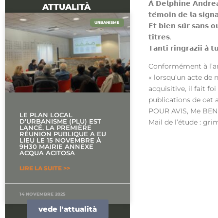
𝗔̀ 𝗗𝗲𝗹𝗽𝗵𝗶𝗻𝗲 𝗔𝗻𝗱𝗿𝗲
ATTUALITÀ
𝘁𝗲́𝗺𝗼𝗶𝗻 𝗱𝗲 𝗹𝗮 𝘀𝗶𝗴𝗻
URBANISME
𝗘𝘁 𝗯𝗶𝗲𝗻 𝘀𝘂̂𝗿 𝘀𝗮𝗻𝘀 𝗼
𝘁𝗶𝘁𝗿𝗲𝘀.
𝗧𝗮𝗻𝘁𝗶 𝗿𝗶𝗻𝗴𝗿𝗮𝘇𝗶𝗶 𝗮̀ 
Conformément à l’arti
« lorsqu’un acte de 
acquisitive, il fait 
publications de cet a
POUR AVIS, Me BEN
LE PLAN LOCAL
D’URBANISME (PLU) EST
Mail de l’étude : gri
LANCÉ. LA PREMIÈRE
RÉUNION PUBLIQUE A EU
LIEU LE 15 NOVEMBRE À
9H30 MAIRIE ANNEXE
ACQUA ACITOSA
LIRE LA SUITE >>
14 NOVEMBRE 2025
vede l'attualità