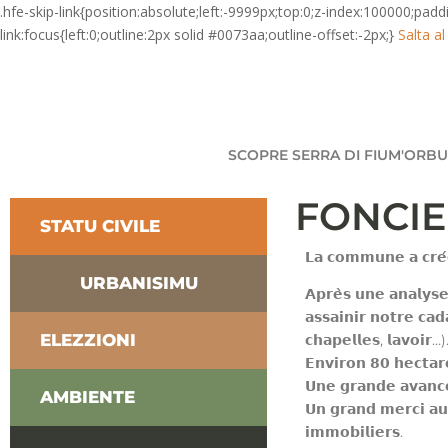
.hfe-skip-link{position:absolute;left:-9999px;top:0;z-index:100000;pad
link:focus{left:0;outline:2px solid #0073aa;outline-offset:-2px;}
Salta a
SCOPRE SERRA DI FIUM'ORBU
FONCIER
STATU CIVILE
𝗟𝗮 𝗰𝗼𝗺𝗺𝘂𝗻𝗲 𝗮 𝗰𝗿𝗲́𝗲́
URBANISIMU
𝗔𝗽𝗿𝗲̀𝘀 𝘂𝗻𝗲 𝗮𝗻𝗮𝗹𝘆𝘀
𝗮𝘀𝘀𝗮𝗶𝗻𝗶𝗿 𝗻𝗼𝘁𝗿𝗲 𝗰𝗮
ELEZZIONI
𝗰𝗵𝗮𝗽𝗲𝗹𝗹𝗲𝘀, 𝗹𝗮𝘃𝗼𝗶𝗿…)
𝗘𝗻𝘃𝗶𝗿𝗼𝗻 𝟴𝟬 𝗵𝗲𝗰𝘁𝗮𝗿𝗲
𝗨𝗻𝗲 𝗴𝗿𝗮𝗻𝗱𝗲 𝗮𝘃𝗮𝗻𝗰𝗲
AMBIENTE
𝗨𝗻 𝗴𝗿𝗮𝗻𝗱 𝗺𝗲𝗿𝗰𝗶 𝗮𝘂 
𝗶𝗺𝗺𝗼𝗯𝗶𝗹𝗶𝗲𝗿𝘀.