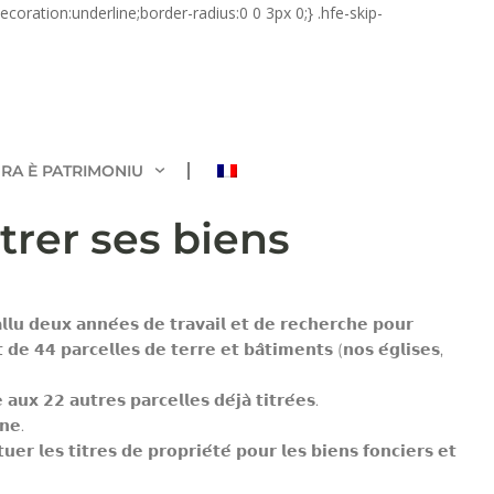
coration:underline;border-radius:0 0 3px 0;} .hfe-skip-
RA È PATRIMONIU
trer ses biens
𝗹𝗹𝘂 𝗱𝗲𝘂𝘅 𝗮𝗻𝗻𝗲́𝗲𝘀 𝗱𝗲 𝘁𝗿𝗮𝘃𝗮𝗶𝗹 𝗲𝘁 𝗱𝗲 𝗿𝗲𝗰𝗵𝗲𝗿𝗰𝗵𝗲 𝗽𝗼𝘂𝗿
 𝗱𝗲 𝟰𝟰 𝗽𝗮𝗿𝗰𝗲𝗹𝗹𝗲𝘀 𝗱𝗲 𝘁𝗲𝗿𝗿𝗲 𝗲𝘁 𝗯𝗮̂𝘁𝗶𝗺𝗲𝗻𝘁𝘀 (𝗻𝗼𝘀 𝗲́𝗴𝗹𝗶𝘀𝗲𝘀,
𝗮𝘂𝘅 𝟮𝟮 𝗮𝘂𝘁𝗿𝗲𝘀 𝗽𝗮𝗿𝗰𝗲𝗹𝗹𝗲𝘀 𝗱𝗲́𝗷𝗮̀ 𝘁𝗶𝘁𝗿𝗲́𝗲𝘀.
𝗻𝗲.
𝗲𝗿 𝗹𝗲𝘀 𝘁𝗶𝘁𝗿𝗲𝘀 𝗱𝗲 𝗽𝗿𝗼𝗽𝗿𝗶𝗲́𝘁𝗲́ 𝗽𝗼𝘂𝗿 𝗹𝗲𝘀 𝗯𝗶𝗲𝗻𝘀 𝗳𝗼𝗻𝗰𝗶𝗲𝗿𝘀 𝗲𝘁