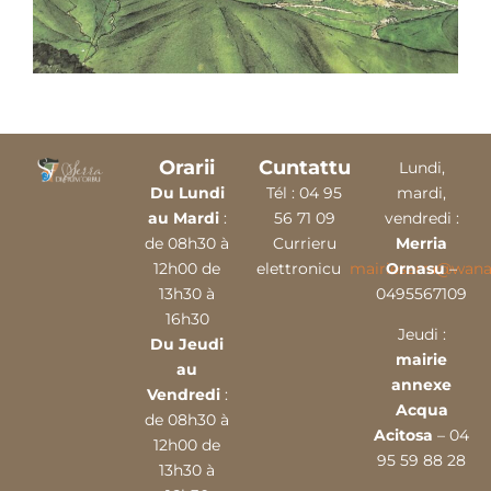
Orarii
Cuntattu
Lundi,
Du Lundi
Tél :
04 9
5
mardi,
au Mardi
:
56 71 09
vendredi :
de 08h30 à
Currieru
Merria
12h00 de
elettronicu
mairieserra@wana
Ornasu
–
13h30 à
0495567109
16h30
Jeudi :
Du Jeudi
mairie
au
annexe
Vendredi
:
Acqua
de 08h30 à
Acitosa
– 04
12h00 de
95 59 88 28
13h30 à