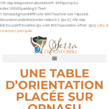
.hfe-skip-link{position:absolute;left:-9999px;top:0;z-
index:100000;padding:0.75em
1.5em;background:#fff;color:#0073aa;font-size:14px;text-
decoration:underline;border-radius:0 0 3px 0;} .hfe-skip-
link:focus{left:0;outline:2px solid #0073aa;outline-offset:-2px;}
Salta al
contenuto principale
UNE TABLE
D’ORIENTATION
PLACÉE SUR
ORNASU