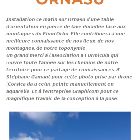
𝙄𝙣𝙨𝙩𝙖𝙡𝙡𝙖𝙩𝙞𝙤𝙣 𝙘𝙚 𝙢𝙖𝙩𝙞𝙣 𝙨𝙪𝙧 𝙊𝙧𝙣𝙖𝙨𝙪 𝙙’𝙪𝙣𝙚 𝙩𝙖𝙗𝙡𝙚
𝙙’𝙤𝙧𝙞𝙚𝙣𝙩𝙖𝙩𝙞𝙤𝙣 𝙚𝙣 𝙥𝙞𝙚𝙧𝙧𝙚 𝙙𝙚 𝙡𝙖𝙫𝙚 𝙚́𝙢𝙖𝙞𝙡𝙡𝙚́𝙚 𝙛𝙖𝙘𝙚 𝙖𝙪𝙭
𝙢𝙤𝙣𝙩𝙖𝙜𝙣𝙚𝙨 𝙙𝙪 𝙁𝙞𝙪𝙢’𝙊𝙧𝙗𝙪. 𝙀𝙡𝙡𝙚 𝙘𝙤𝙣𝙩𝙧𝙞𝙗𝙪𝙚𝙧𝙖 𝙖̀ 𝙪𝙣𝙚
𝙢𝙚𝙞𝙡𝙡𝙚𝙪𝙧𝙚 𝙘𝙤𝙣𝙣𝙖𝙞𝙨𝙨𝙖𝙣𝙘𝙚 𝙙𝙚 𝙣𝙤𝙨 𝙡𝙞𝙚𝙪𝙭, 𝙙𝙚 𝙣𝙤𝙨
𝙢𝙤𝙣𝙩𝙖𝙜𝙣𝙚𝙨, 𝙙𝙚 𝙣𝙤𝙩𝙧𝙚 𝙩𝙤𝙥𝙤𝙣𝙮𝙢𝙞𝙚.
𝙐𝙣 𝙜𝙧𝙖𝙣𝙙 𝙢𝙚𝙧𝙘𝙞 𝙖̀ 𝙡’𝙖𝙨𝙨𝙤𝙘𝙞𝙖𝙩𝙞𝙤𝙣 𝙖 𝙁𝙪𝙧𝙢𝙞𝙘𝙪𝙡𝙖 𝙦𝙪𝙞
œ𝙪𝙫𝙧𝙚 𝙩𝙤𝙪𝙩𝙚 𝙡’𝙖𝙣𝙣𝙚́𝙚 𝙨𝙪𝙧 𝙡𝙚𝙨 𝙘𝙝𝙚𝙢𝙞𝙣𝙨 𝙙𝙚 𝙣𝙤𝙩𝙧𝙚
𝙩𝙚𝙧𝙧𝙞𝙩𝙤𝙞𝙧𝙚 𝙥𝙤𝙪𝙧 𝙘𝙚 𝙥𝙖𝙧𝙩𝙖𝙜𝙚 𝙙𝙚 𝙘𝙤𝙣𝙣𝙖𝙞𝙨𝙨𝙖𝙣𝙘𝙚𝙨. 𝘼̀
𝙎𝙩𝙚́𝙥𝙝𝙖𝙣𝙚 𝙂𝙖𝙢𝙖𝙣𝙩 𝙥𝙤𝙪𝙧 𝙘𝙚𝙩𝙩𝙚 𝙥𝙝𝙤𝙩𝙤 𝙥𝙧𝙞𝙨𝙚 𝙥𝙖𝙧 𝙙𝙧𝙤𝙣𝙚
(𝘾𝙤𝙧𝙨𝙞𝙘𝙖 𝙙𝙖 𝙪 𝙘𝙚𝙡𝙪), 𝙥𝙚𝙞𝙣𝙩𝙚 𝙢𝙖𝙣𝙪𝙚𝙡𝙡𝙚𝙢𝙚𝙣𝙩 𝙚𝙣
𝙖𝙦𝙪𝙖𝙧𝙚𝙡𝙡𝙚. 𝙀𝙩 𝙖̀ 𝙡’𝙚𝙣𝙩𝙧𝙚𝙥𝙧𝙞𝙨𝙚 𝙂𝙧𝙖𝙥𝙝𝙞𝙘𝙤𝙢 𝙥𝙤𝙪𝙧 𝙘𝙚
𝙢𝙖𝙜𝙣𝙞𝙛𝙞𝙦𝙪𝙚 𝙩𝙧𝙖𝙫𝙖𝙞𝙡, 𝙙𝙚 𝙡𝙖 𝙘𝙤𝙣𝙘𝙚𝙥𝙩𝙞𝙤𝙣 𝙖̀ 𝙡𝙖 𝙥𝙤𝙨𝙚.