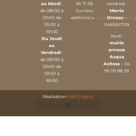
au Mardi
:
56 71 09
vendredi :
de 08h30 à
Currieru
Merria
12h00 de
elettronicu
mairieserra@wana
Ornasu
–
13h30 à
0495567109
16h30
Jeudi :
Du Jeudi
mairie
au
annexe
Vendredi
:
Acqua
de 08h30 à
Acitosa
– 04
12h00 de
95 59 88 28
13h30 à
16h30
Réalisation
Kalli Graphic