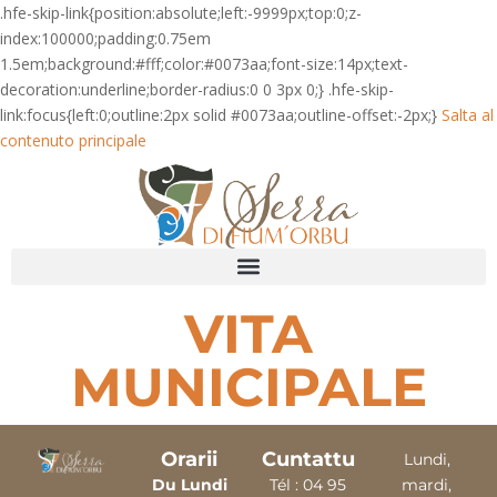
.hfe-skip-link{position:absolute;left:-9999px;top:0;z-
index:100000;padding:0.75em
1.5em;background:#fff;color:#0073aa;font-size:14px;text-
decoration:underline;border-radius:0 0 3px 0;} .hfe-skip-
link:focus{left:0;outline:2px solid #0073aa;outline-offset:-2px;}
Salta al
contenuto principale
VITA
MUNICIPALE
Orarii
Cuntattu
Lundi,
Du Lundi
Tél :
04 9
5
mardi,