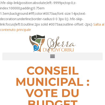
.hfe-skip-link{position:absolute;left:-9999px;top:0;z-
index:100000;padding:0.75em
1.5em;background:#fff;color:#0073aa;font-size:14px;text-
decoration:underline;border-radius:0 0 3px 0;} .hfe-skip-
link:focus{left:0;outline:2px solid #0073aa;outline-offset:-2px;}
Salta al
contenuto principale
CONSEIL
MUNICIPAL :
VOTE DU
BUDGET