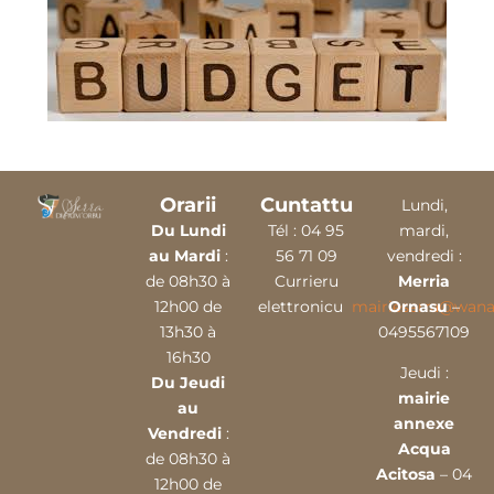
Orarii
Cuntattu
Lundi,
Du Lundi
Tél :
04 9
5
mardi,
au Mardi
:
56 71 09
vendredi :
de 08h30 à
Currieru
Merria
12h00 de
elettronicu
mairieserra@wana
Ornasu
–
13h30 à
0495567109
16h30
Jeudi :
Du Jeudi
mairie
au
annexe
Vendredi
:
Acqua
de 08h30 à
Acitosa
– 04
12h00 de