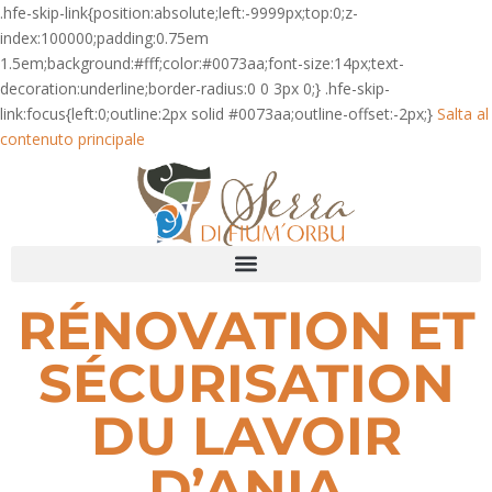
.hfe-skip-link{position:absolute;left:-9999px;top:0;z-
index:100000;padding:0.75em
1.5em;background:#fff;color:#0073aa;font-size:14px;text-
decoration:underline;border-radius:0 0 3px 0;} .hfe-skip-
link:focus{left:0;outline:2px solid #0073aa;outline-offset:-2px;}
Salta al
contenuto principale
RÉNOVATION ET
SÉCURISATION
DU LAVOIR
D’ANIA