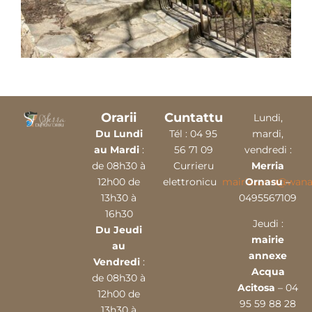
Orarii
Cuntattu
Lundi,
Du Lundi
Tél :
04 9
5
mardi,
au Mardi
:
56 71 09
vendredi :
de 08h30 à
Currieru
Merria
12h00 de
elettronicu
mairieserra@wana
Ornasu
–
13h30 à
0495567109
16h30
Jeudi :
Du Jeudi
mairie
au
annexe
Vendredi
:
Acqua
de 08h30 à
Acitosa
– 04
12h00 de
95 59 88 28
13h30 à