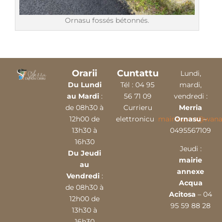
Ornasu fossés bétonnés.
Orarii
Cuntattu
Lundi,
Du Lundi
Tél :
04 9
5
mardi,
au Mardi
:
56 71 09
vendredi :
de 08h30 à
Currieru
Merria
12h00 de
elettronicu
mairieserra@wana
Ornasu
–
13h30 à
0495567109
16h30
Jeudi :
Du Jeudi
mairie
au
annexe
Vendredi
:
Acqua
de 08h30 à
Acitosa
– 04
12h00 de
95 59 88 28
13h30 à
16h30