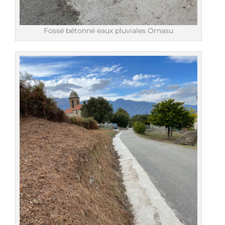
Fossé bétonné eaux pluviales Ornasu