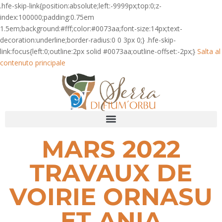
.hfe-skip-link{position:absolute;left:-9999px;top:0;z-
index:100000;padding:0.75em
1.5em;background:#fff;color:#0073aa;font-size:14px;text-
decoration:underline;border-radius:0 0 3px 0;} .hfe-skip-
link:focus{left:0;outline:2px solid #0073aa;outline-offset:-2px;}
Salta al
contenuto principale
MARS 2022
TRAVAUX DE
VOIRIE ORNASU
ET ANIA