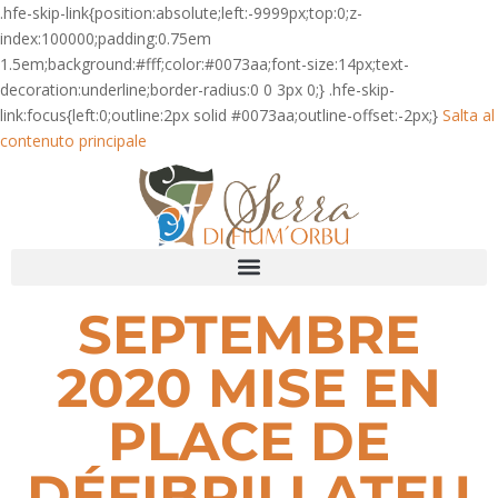
.hfe-skip-link{position:absolute;left:-9999px;top:0;z-
index:100000;padding:0.75em
1.5em;background:#fff;color:#0073aa;font-size:14px;text-
decoration:underline;border-radius:0 0 3px 0;} .hfe-skip-
link:focus{left:0;outline:2px solid #0073aa;outline-offset:-2px;}
Salta al
contenuto principale
SEPTEMBRE
2020 MISE EN
PLACE DE
DÉFIBRILLATEU