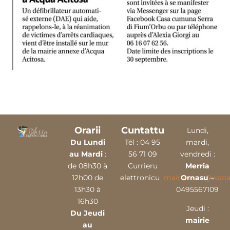
Orarii
Cuntattu
Lundi,
Du Lundi
Tél :
04 9
5
mardi,
au Mardi
:
56 71 09
vendredi :
de 08h30 à
Currieru
Merria
12h00 de
elettronicu
mairieserra@wana
Ornasu
–
13h30 à
0495567109
16h30
Jeudi :
Du Jeudi
mairie
au