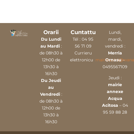
Orarii
Cuntattu
Lundi,
Du Lundi
Tél :
04 9
5
mardi,
au Mardi
:
56 71 09
vendredi :
de 08h30 à
Currieru
Merria
12h00 de
elettronicu
mairieserra@wana
Ornasu
–
13h30 à
0495567109
16h30
Jeudi :
Du Jeudi
mairie
au
annexe
Vendredi
:
Acqua
de 08h30 à
Acitosa
– 04
12h00 de
95 59 88 28
13h30 à
16h30