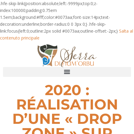
.hfe-skip-link{position:absolute;left:-9999px;top:0;z-
index:100000;padding:0.75em
1.5em;background:#fff;color:#0073aa;font-size:14px;text-
decoration:underline;border-radius:0 0 3px 0;} .hfe-skip-
link:focus{left:0;outline:2px solid #0073aa;outline-offset:-2px;}
Salta al
contenuto principale
2020 :
RÉALISATION
D’UNE « DROP
ZONE » SUR